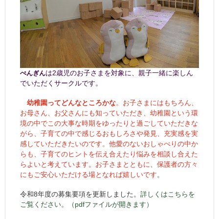
は2歳児のお子さまを対象に、親子一緒に楽しん
ぺんぎん
でいただくサークルです。
幼稚園ってどんなところかな
。お子さまにはもちろん、
お母さん、お父さんにも知っていただき、幼稚園という環
境の中でこの大事な時期をゆったりと過ごしていただきな
がら、子育ての中で感じるおもしろさや発見、充実感を実
感していただきたいのです。他愛のないおしゃべりの中か
らも、子育てのヒントを伝え合えたり悩みを相談し合えた
らよいと考えています。お子さまとともに、保護者の方々
にもご安心いただける場となれば嬉しいです
。
令和8年度の募集要項を更新しました。
詳しくは
こちら
を
ご覧ください。
（pdfファイルが開きます）