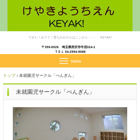
できた！みてて！育ちのかけらはここから・・・ KEYAK!
〒359-0026 埼玉県所沢市牛沼324-1
ＴＥＬ 04-2994-9088
トップ
›
未就園児サークル「ぺんぎん」
未就園児サークル「ぺんぎん」